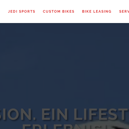
JEDI SPORTS
CUSTOM BIKES
BIKE LEASING
SER
SION. EIN LIFEST