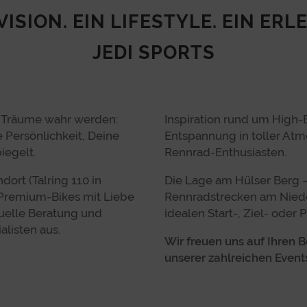
VISION. EIN LIFESTYLE. EIN ERL
JEDI SPORTS
e Träume wahr werden:
Inspiration rund um High
e Persönlichkeit, Deine
Entspannung in toller Atm
iegelt.
Rennrad-Enthusiasten.
ort (Talring 110 in
Die Lage am Hülser Berg –
 Premium-Bikes mit Liebe
Rennradstrecken am Niede
duelle Beratung und
idealen Start-, Ziel- oder
alisten aus.
Wir freuen uns auf Ihren B
unserer zahlreichen Event